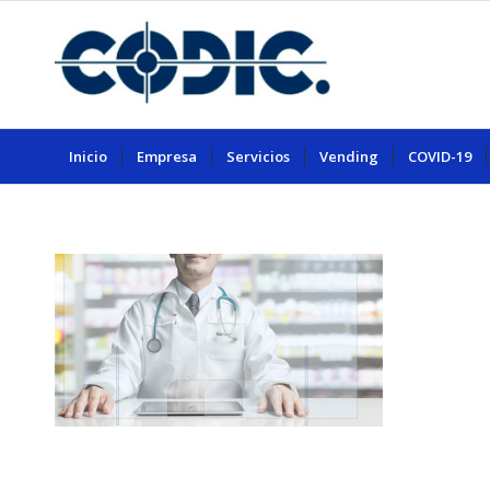
Inicio
Empresa
Servicios
Vending
COVID-19