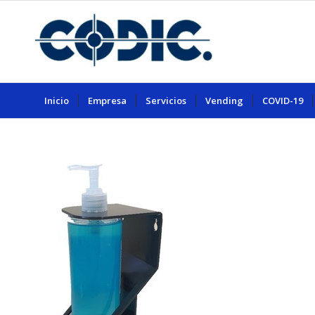
Inicio
Empresa
Servicios
Vending
COVID-19