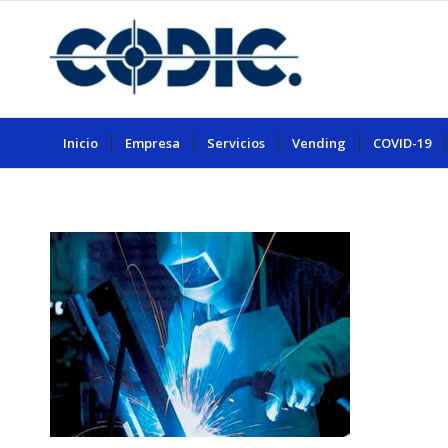
Inicio
Empresa
Servicios
Vending
COVID-19