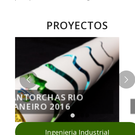
PROYECTOS
Posterior
Anterior
MAQUINAS BINGO
PIEZAS DE CALIDA
1
2
3
4
5
Ingenieria Industrial