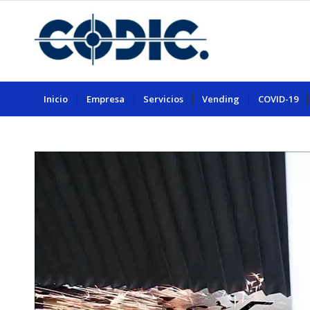
Inicio
Empresa
Servicios
Vending
COVID-19