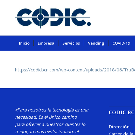
Inicio
Empresa
Servicios
Vending
COVID-19
https://codicbcn.com/wp-content/uploads/2018/06/Tru
«Para nosotros la tecnología es una
CODIC B
necesidad.
Es el único camino
para
ofrecer a nuestros clientes lo
Dirección
mejor, lo más evolucionado, el
Carrer de la