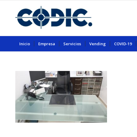
Inicio
Empresa
Servicios
Vending
COVID-19