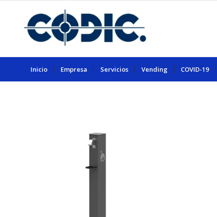
Inicio
Empresa
Servicios
Vending
COVID-19