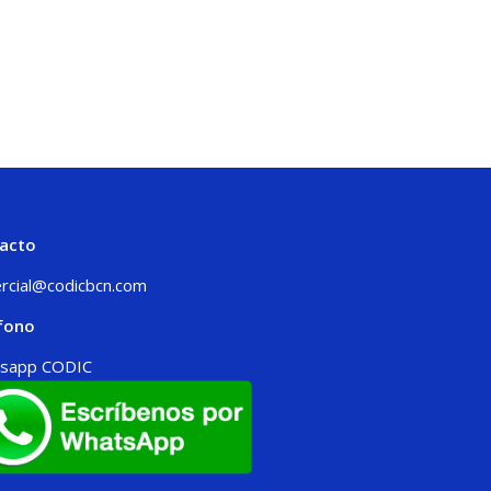
acto
rcial@codicbcn.com
fono
sapp CODIC