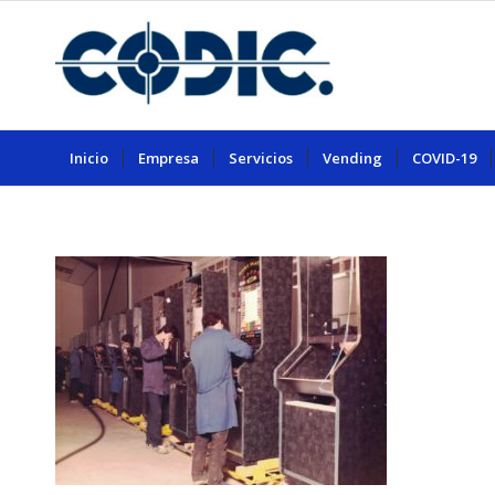
Inicio
Empresa
Servicios
Vending
COVID-19