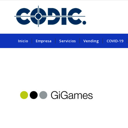
Inicio
Empresa
Servicios
Vending
COVID-19