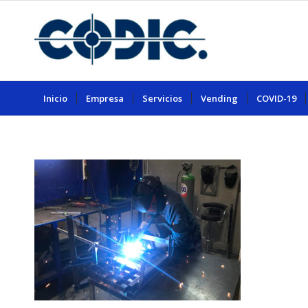
Inicio
Empresa
Servicios
Vending
COVID-19