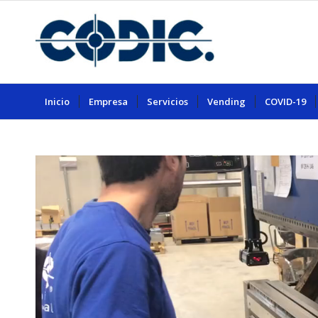
Inicio
Empresa
Servicios
Vending
COVID-19