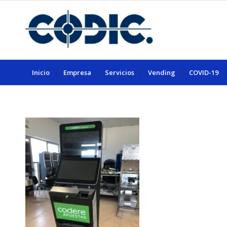
Inicio
Empresa
Servicios
Vending
COVID-19