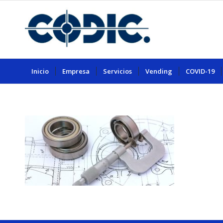
Inicio
Empresa
Servicios
Vending
COVID-19