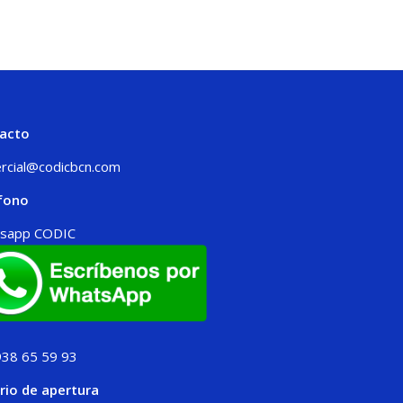
acto
rcial@codicbcn.com
fono
sapp CODIC
938 65 59 93
rio de apertura