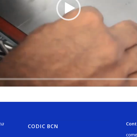
na
Cont
CODIC BCN
come