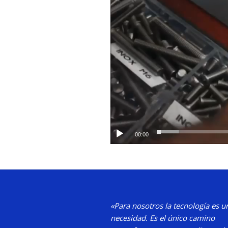
00:00
«Para nosotros la tecnología es u
necesidad.
Es el único camino