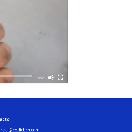
00:35
acto
rcial@codicbcn.com