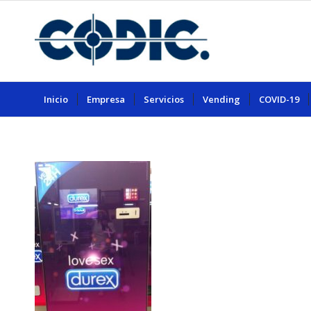
Inicio
Empresa
Servicios
Vending
COVID-19