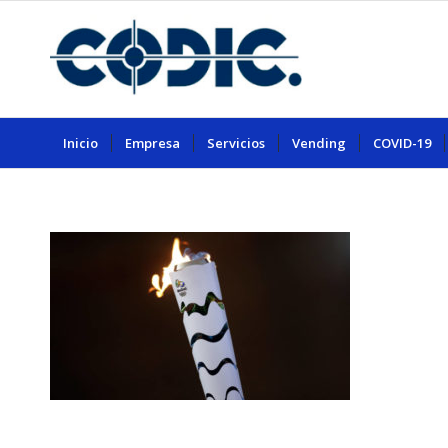
Inicio
Empresa
Servicios
Vending
COVID-19