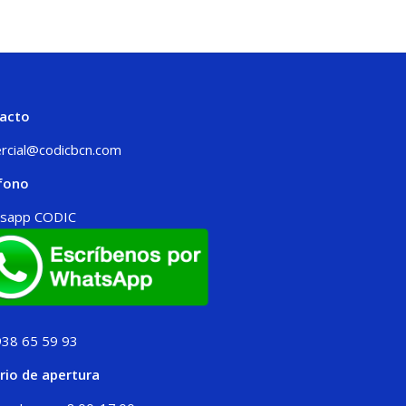
acto
rcial@codicbcn.com
fono
sapp CODIC
938 65 59 93
rio de apertura