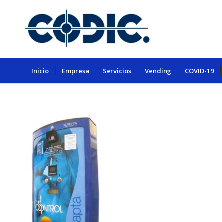
Inicio
Empresa
Servicios
Vending
COVID-19